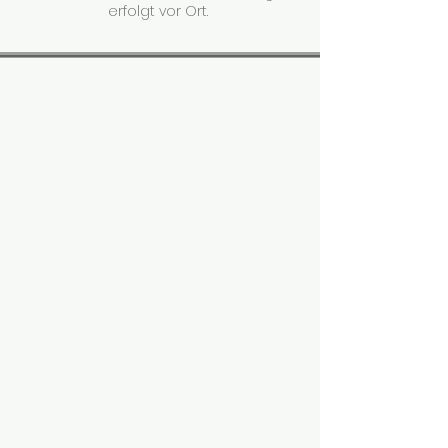
erfolgt vor Ort.
ÖFFNUNGSZEITEN
Büro
Ostheim:
Montag und Donnerstag
16:00 - 20:00 Uhr
Trainingshalle Ostheim
:
Montag und Donnerstag
16:00 - 22:00 Uhr
Mittwoch und Freitag
17:00 - 21:30
Samstag
11:00 - 13:00 Uhr