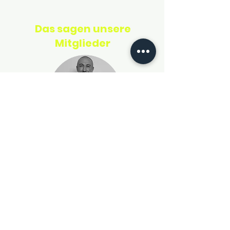
Das sagen unsere
Mitglieder
Filip
Dieses Training ist definitiv eine großartige Option
für alle, die nach einer effektiven und
unterhaltsamen Möglichkeit suchen, fit zu werden.
Ich bin total zufrieden mit der Intensität und der
Qualität des Trainings.