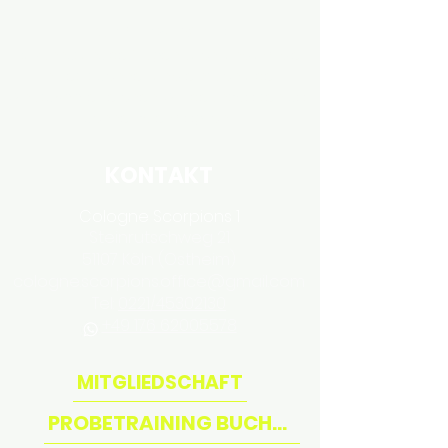
Kundenservice
:
Du kannst uns bei Fragen auch rund um die
Uhr jetzt schnell und einfach über
WhatsApp erreichen. Wir beantworten so
schnell wie möglich.
KONTAKT
Cologne Scorpions 1
Steinru
t
schweg 21
51107 K
öln (Ostheim)
cologne.scorpions.office@gmail.com
Tel:
0221/45302130
+49 176 62005578
MITGLIEDSCHAFT
PROBETRAINING BUCHEN