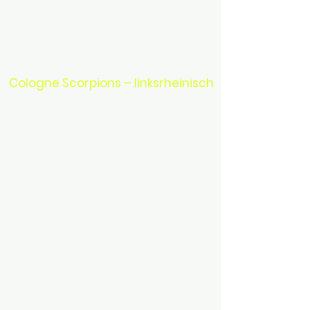
Unsere Standorte in
Köln
Cologne Scorpions – linksrheinisch