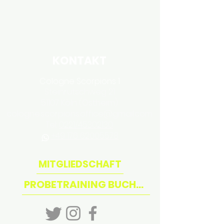
Du kannst uns bei Fragen auch rund um die
Uhr jetzt schnell und einfach über
WhatsApp erreichen. Wir beantworten so
schnell wie möglich.
KONTAKT
Cologne Scorpions 1
Steinru
t
schweg 21
51107 K
öln (Ostheim)
cologne.scorpions.office@gmail.com
Tel:
0221/45302130
+49 176 62005578
MITGLIEDSCHAFT
PROBETRAINING BUCHEN